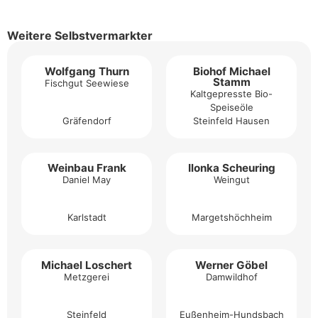
Weitere Selbstvermarkter
Wolfgang Thurn
Biohof Michael
Stamm
Fischgut Seewiese
Kaltgepresste Bio-
Speiseöle
Gräfendorf
Steinfeld Hausen
Weinbau Frank
Ilonka Scheuring
Daniel May
Weingut
Karlstadt
Margetshöchheim
Michael Loschert
Werner Göbel
Metzgerei
Damwildhof
Steinfeld
Eußenheim-Hundsbach